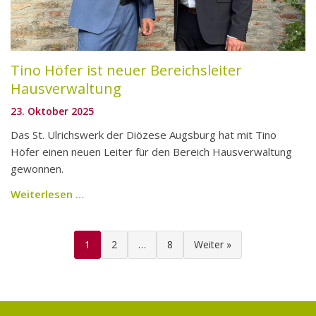
Tino Höfer ist neuer Bereichsleiter
Hausverwaltung
23. Oktober 2025
Das St. Ulrichswerk der Diözese Augsburg hat mit Tino
Höfer einen neuen Leiter für den Bereich Hausverwaltung
gewonnen.
Weiterlesen …
Seitennummerierung
1
2
…
8
Weiter »
der
Beiträge