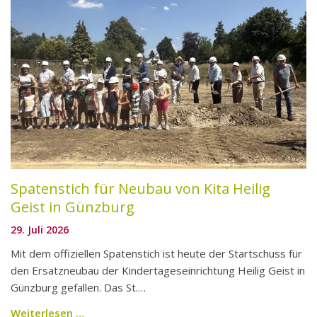
Entwickeln
Referenzen
Verwalten
Mieten
Reparaturmeldung
Bedienungsanleitungen
Spatenstich für Neubau von Kita Heilig
Geist in Günzburg
Stellenangebote
29. Juli 2026
Mit dem offiziellen Spatenstich ist heute der Startschuss für
den Ersatzneubau der Kindertageseinrichtung Heilig Geist in
Günzburg gefallen. Das St.…
Weiterlesen …