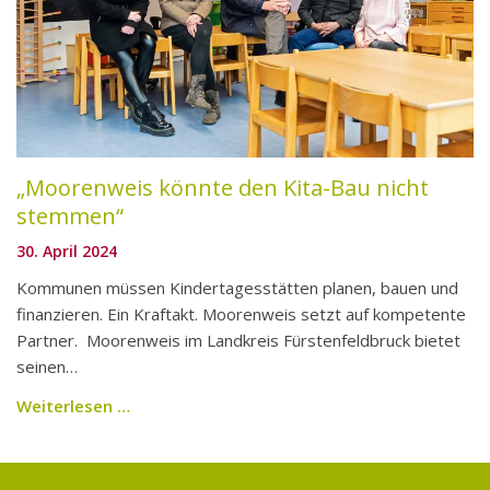
Entwickeln
Referenzen
Verwalten
Mieten
„Moorenweis könnte den Kita-Bau nicht
stemmen“
Reparaturmeldung
30. April 2024
Bedienungsanleitungen
Kommunen müssen Kindertagesstätten planen, bauen und
finanzieren. Ein Kraftakt. Moorenweis setzt auf kompetente
Stellenangebote
Partner. Moorenweis im Landkreis Fürstenfeldbruck bietet
seinen…
Weiterlesen …