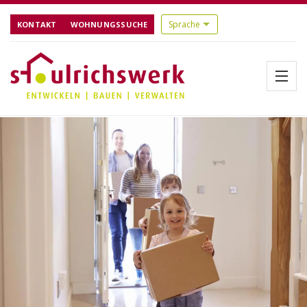
KONTAKT
WOHNUNGSSUCHE
Menü
Startseite
Über uns
Aktuelles
Bauen
Referenzen