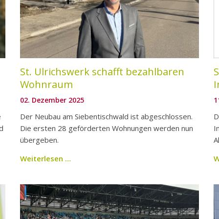
St. Ulrichswerk schafft bezahlbaren
S
Wohnraum
02. Dezember 2025
1
e
Der Neubau am Siebentischwald ist abgeschlossen.
D
d
Die ersten 28 geförderten Wohnungen werden nun
I
übergeben.
A
Weiterlesen …
W