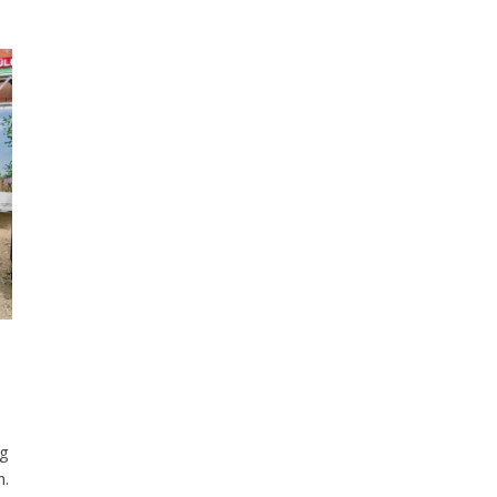
rg
n.