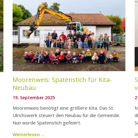
Moorenweis: Spatenstich für Kita-
S
Neubau
v
19. September 2025
2
Moorenweis benötigt eine größere Kita. Das St.
M
Ulrichswerk steuert den Neubau für die Gemeinde.
d
Nun wurde Spatenstich gefeiert.
S
Weiterlesen …
W