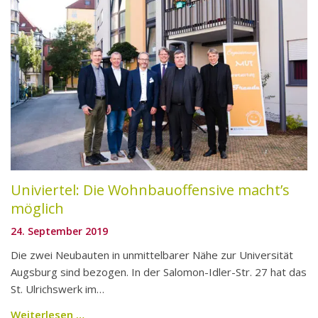
Entwickeln
Referenzen
Verwalten
Mieten
Reparaturmeldung
Bedienungsanleitungen
Univiertel: Die Wohnbauoffensive macht’s
möglich
Stellenangebote
24. September 2019
Die zwei Neubauten in unmittelbarer Nähe zur Universität
Augsburg sind bezogen. In der Salomon-Idler-Str. 27 hat das
St. Ulrichswerk im…
Weiterlesen …