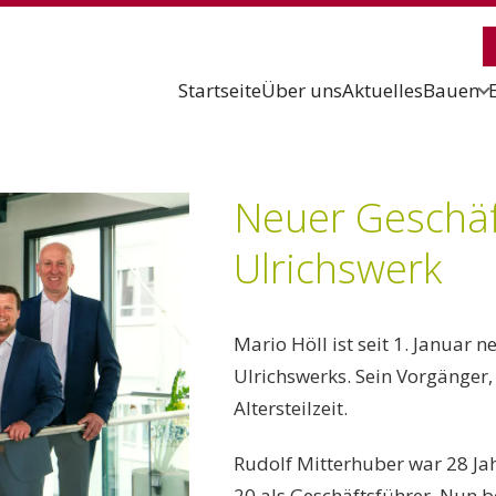
Startseite
Über uns
Aktuelles
Bauen
Neuer Geschäf
Ulrichswerk
Mario Höll ist se
it 1. Januar n
Ulrichswerks. Sein Vorgänger,
Altersteilzeit.
Rudolf Mitterhuber war 28 Jahr
20 als Geschäftsführer. Nun b