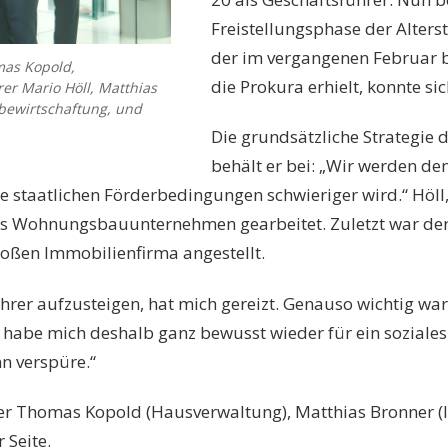
Freistellungsphase der Alterst
der im vergangenen Februar b
omas Kopold,
die Prokura erhielt, konnte s
er Mario Höll, Matthias
sbewirtschaftung, und
Die grundsätzliche Strategi
behält er bei: „Wir werden d
e staatlichen Förderbedingungen schwieriger wird.“ Höll
es Wohnungsbauunternehmen gearbeitet. Zuletzt war der
roßen Immobilienfirma angestellt.
ührer aufzusteigen, hat mich gereizt. Genauso wichtig w
ch habe mich deshalb ganz bewusst wieder für ein sozia
nn verspüre.“
iter Thomas Kopold (Hausverwaltung), Matthias Bronner 
 Seite.