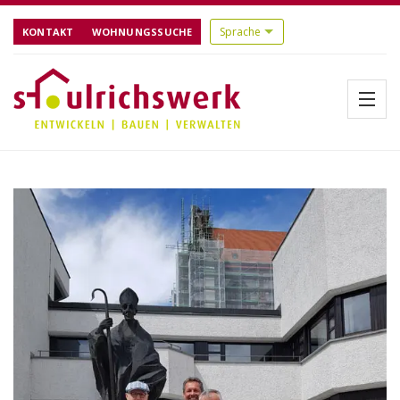
KONTAKT
WOHNUNGSSUCHE
Menü
Startseite
Über uns
Aktuelles
Bauen
Referenzen