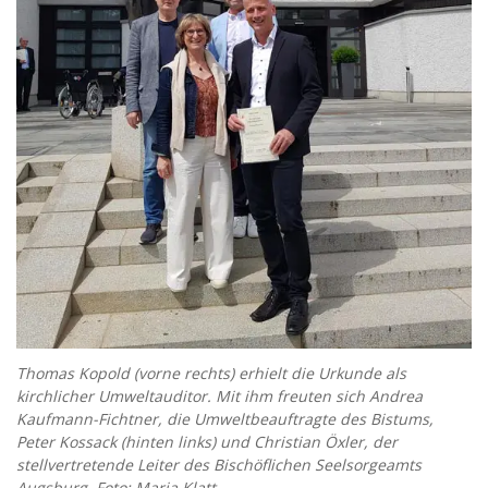
Entwickeln
Referenzen
Verwalten
Mieten
Reparaturmeldung
Bedienungsanleitungen
Stellenangebote
Thomas Kopold (vorne rechts) erhielt die Urkunde als
kirchlicher Umweltauditor. Mit ihm freuten sich Andrea
Kaufmann-Fichtner, die Umweltbeauftragte des Bistums,
Peter Kossack (hinten links) und Christian Öxler, der
stellvertretende Leiter des Bischöflichen Seelsorgeamts
Augsburg. Foto: Maria Klatt