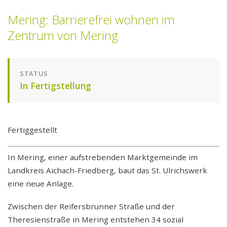
Entwickeln
Mering: Barrierefrei wohnen im
Referenzen
Zentrum von Mering
Verwalten
STATUS
Mieten
In Fertigstellung
Reparaturmeldung
Bedienungsanleitungen
Fertiggestellt
Stellenangebote
In Mering, einer aufstrebenden Marktgemeinde im
Landkreis Aichach-Friedberg, baut das St. Ulrichswerk
eine neue Anlage.
Zwischen der Reifersbrunner Straße und der
Theresienstraße in Mering entstehen 34 sozial