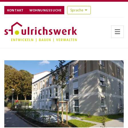
KONTAKT
WOHNUNGSSUCHE
Menü
Startseite
Über uns
Aktuelles
Bauen
Referenzen