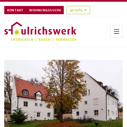
KONTAKT
WOHNUNGSSUCHE
Menü
Startseite
Über uns
Aktuelles
Bauen
Referenzen