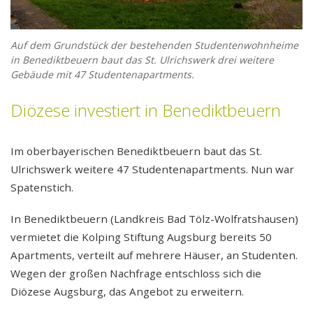
Entwickeln
Referenzen
Auf dem Grundstück der bestehenden Studentenwohnheime
in Benediktbeuern baut das St. Ulrichswerk drei weitere
Gebäude mit 47 Studentenapartments.
Verwalten
Diözese investiert in Benediktbeuern
Mieten
Reparaturmeldung
Im oberbayerischen Benediktbeuern baut das St.
Ulrichswerk weitere 47 Studentenapartments. Nun war
Bedienungsanleitungen
Spatenstich.
Stellenangebote
In Benediktbeuern (Landkreis Bad Tölz-Wolfratshausen)
vermietet die Kolping Stiftung Augsburg bereits 50
Apartments, verteilt auf mehrere Häuser, an Studenten.
Wegen der großen Nachfrage entschloss sich die
Diözese Augsburg, das Angebot zu erweitern.