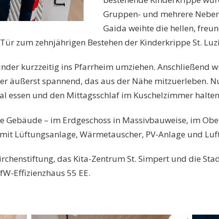
Gruppen- und mehrere Nebenr
Gaida weihte die hellen, freu
 Tür zum zehnjährigen Bestehen der Kinderkrippe St. Luzi
nder kurzzeitig ins Pfarrheim umziehen. Anschließend 
nder äußerst spannend, das aus der Nähe mitzuerleben. 
saal essen und den Mittagsschlaf im Kuschelzimmer halten
te Gebäude – im Erdgeschoss in Massivbauweise, im Obe
nun mit Lüftungsanlage, Wärmetauscher, PV-Anlage und L
 Kirchenstiftung, das Kita-Zentrum St. Simpert und die St
fW-Effizienzhaus 55 EE.