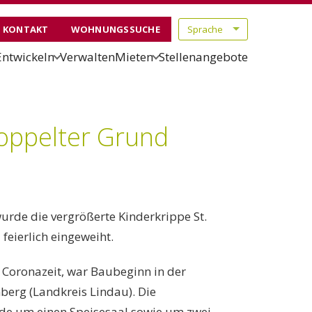
KONTAKT
WOHNUNGSSUCHE
Entwickeln
Verwalten
Mieten
Stellenangebote
oppelter Grund
rde die vergrößerte Kinderkrippe St.
feierlich eingeweiht.
 Coronazeit, war Baubeginn in der
berg (Landkreis Lindau). Die
de um einen Speisesaal sowie um zwei